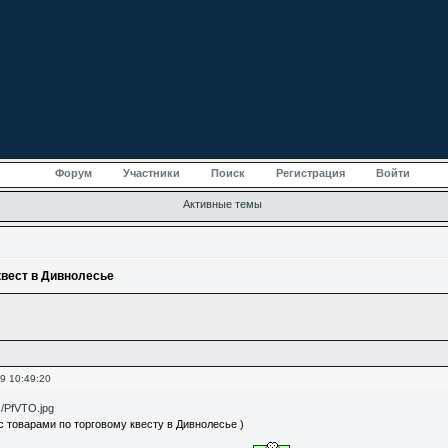
Форум
Участники
Поиск
Регистрация
Войти
Активные темы
квест в Дивнолесье
9 10:49:20
es/PfVTO.jpg
с товарами по торговому квесту в Дивнолесье )