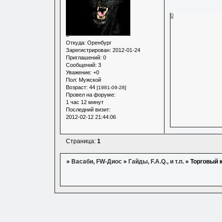
0
Откуда:
Оренбург
Зарегистрирован
: 2012-01-24
Приглашений:
0
Сообщений:
3
Уважение:
+0
Пол:
Мужской
Возраст:
44
[1981-09-28]
Провел на форуме:
1 час 12 минут
Последний визит:
2012-02-12 21:44:06
Страница:
1
»
Васаби, FW-Диос
»
Гайды, F.A.Q., и т.п.
»
Торговый 