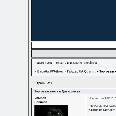
Привет, Гость!
Войдите
или
зарегистрируйтесь
.
»
Васаби, FW-Диос
»
Гайды, F.A.Q., и т.п.
»
Торговый 
Страница:
1
Торговый квест в Дивнолесье
Упырек
Поделиться
2012-01-2
Новичок
http://gifok.net/imag
ссылка на картинку 