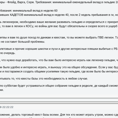
иры - Флойд, Варга, Серж. Требования: минимальный еженедельный вклад в гильдию 1
бования: минимальный вклад в неделю 60
упивших КАДЕТОВ минимальный вклад в неделю 40, после 2 недель пребывания в ги, но
ать легионером, необходимо ваше желание развивать гильдию и определиться с приори
 то вам в легион к КОСу, но войны для вас будут обязательны и скорее всего в ущерб
итвы и вам по душе поход по данжам и квестам, то вы можете выбрать ПВЕ-легион. Та
ю не составит большой проблемы.
олетовые и прочие хорошие шмотки и пухи и другие интересные плюшки выбитые с РБ 
ую очередь.
что нужно еще доработать, что бы вам было интересно играть как легионер гильдии, 
ам было удобно и интересно играть, я выношу это на общее обсуждение. Если у вас бу
м и постараемся создать общими усилиями такую гильдию, где всем было бы интересн
итывать то, что квесты базы это необходимость в любом случае.
 по субботам будет устраиваться общее собрание гильдии в редколе, де каждый сможе
ии.
9 22:22:22
жение, делать торговый квест базы всеми. Для тех кто может играть утром, можно сде