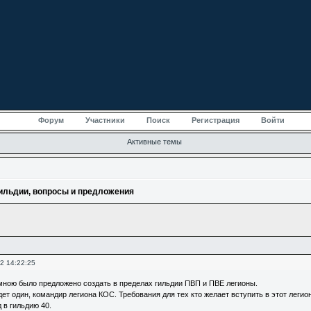
Форум
Участники
Поиск
Регистрация
Войти
Активные темы
ильдии, вопросы и предложения
2 14:22:25
 мною было предложено создать в пределах гильдии ПВП и ПВЕ легионы.
ет один, командир легиона КОС. Требования для тех кто желает вступить в этот леги
 в гильдию 40.