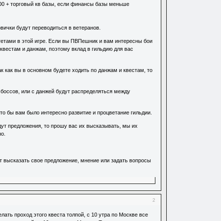
00 + торговый кв базы, если финансы базы меньше
вички будут переводиться в ветеранов.
тетами в этой игре. Если вы ПВПешник и вам интересны бои
 квестам и данжам, поэтому вклад в гильдию для вас
к как вы в основном будете ходить по данжам и квестам, то
боссов, или с данжей будут распределяться между
что бы вам было интересно развитие и процветание гильдии.
дут предложения, то прошу вас их высказывать, мы их
о.
т высказать свое предложение, мнение или задать вопросы
2
лать проход этого квеста толпой, с 10 утра по Москве все