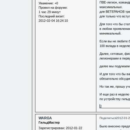
ПВЕ-легион, команд
Уважение:
+0
максимальных.
Провел на форуме:
для ВЕТЕРАНОВ тре
1 час 29 минут
Последний визит:
для только что вст
2012-02-04 16:24:10
Для того что бы ст
в любом проявлении,
минимальный.
Если вы не любите б
100 вклада в недел
Далее, сетовые, фи
легионерами в перв
далее мы подумаем, 
И для того что бы в
обязательно обсуди
Но так же, прошу уч
И еще раз в неделю
по устройству гильд
0
WARGA
Поделиться
2012-01-2
ГильдМастер
Было внесено предло
Зарегистрирован
: 2012-01-22