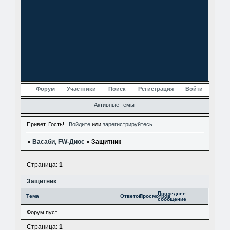
Форум
Участники
Поиск
Регистрация
Войти
Активные темы
Привет, Гость!
Войдите
или
зарегистрируйтесь
.
»
Васаби, FW-Диос
»
Защитник
Страница:
1
Защитник
Последнее
Тема
Ответов
Просмотров
сообщение
Форум пуст.
Страница:
1