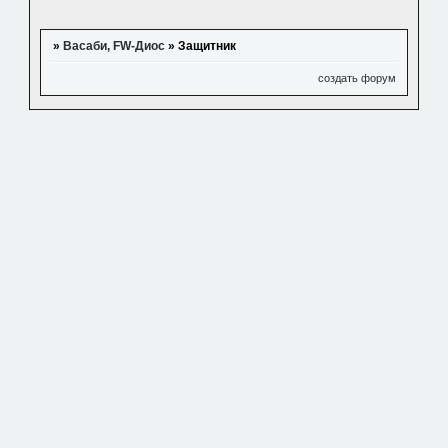
»
Васаби, FW-Диос
»
Защитник
создать форум