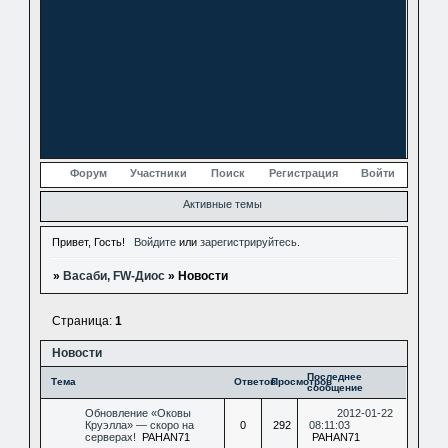
Форум
Участники
Поиск
Регистрация
Войти
Активные темы
Привет, Гость!
Войдите
или
зарегистрируйтесь
.
»
Васаби, FW-Диос
»
Новости
Страница:
1
Новости
Последнее
Тема
Ответов
Просмотров
сообщение
Обновление «Оковы
2012-01-22
Круэлла» — скоро на
0
292
08:11:03
серверах!
PAHAN71
PAHAN71